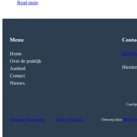
Read more
Menu
Conta
Home
info@co
Over de praktijk
Hierden
Aanbod
Contact
Nieuws
Coachpr
Algemene Voorwaarden
Privacy & Cookies
Ontwerp door
TMW des