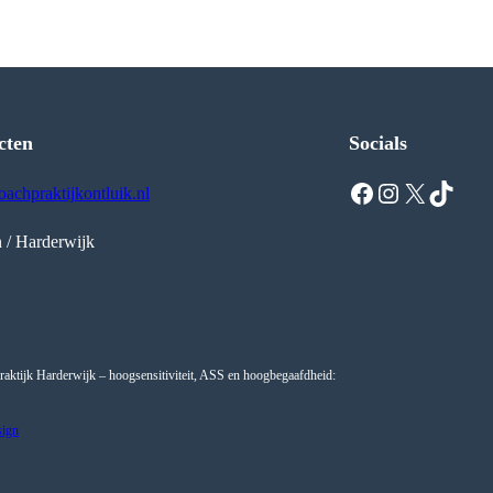
cten
Socials
Facebook
Instagram
X
TikTok
achpraktijkontluik.nl
 / Harderwijk
aktijk Harderwijk – hoogsensitiviteit, ASS en hoogbegaafdheid:
ign