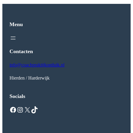
Menu
Contacten
info@coachpraktijkontluik.nl
Hierden / Harderwijk
Socials
Facebook
Instagram
X
TikTok