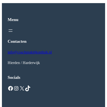
Menu
Contacten
info@coachpraktijkontluik.nl
Hierden / Harderwijk
Socials
Facebook
Instagram
X
TikTok