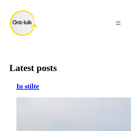
Ga
naar
de
inhoud
Latest posts
In stilte