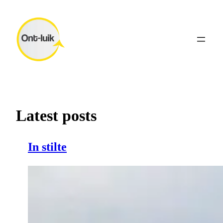
Ga
naar
de
inhoud
Latest posts
In stilte